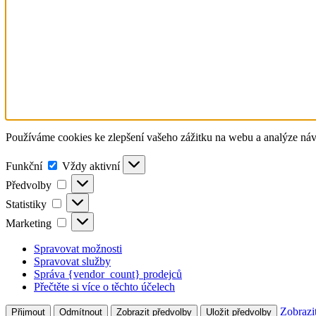
Používáme cookies ke zlepšení vašeho zážitku na webu a analýze návšt
Funkční
Funkční
Vždy aktivní
Předvolby
Předvolby
Statistiky
Statistiky
Marketing
Marketing
Spravovat možnosti
Spravovat služby
Správa {vendor_count} prodejců
Přečtěte si více o těchto účelech
Zobrazi
Přijmout
Odmítnout
Zobrazit předvolby
Uložit předvolby